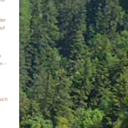
der
auf
n
n –
auch