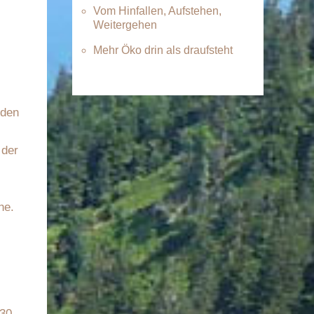
Vom Hinfallen, Aufstehen,
Weitergehen
Mehr Öko drin als draufsteht
nden
 der
he.
 30