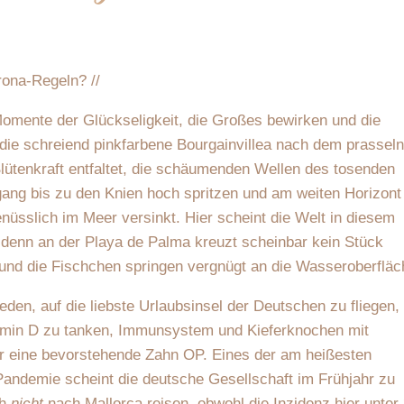
rona-Regeln? //
Momente der Glückseligkeit, die Großes bewirken und die
 die schreiend pinkfarbene Bourgainvillea nach dem prassel
Blütenkraft entfaltet, die schäumenden Wellen des tosenden
ng bis zu den Knien hoch spritzen und am weiten Horizont
nüsslich im Meer versinkt. Hier scheint die Welt in diesem
denn an der Playa de Palma kreuzt scheinbar kein Stück
und die Fischchen springen vergnügt an die Wasseroberfläc
eden, auf die liebste Urlaubsinsel der Deutschen zu fliegen,
min D zu tanken, Immunsystem und Kieferknochen mit
r eine bevorstehende Zahn OP. Eines der am heißesten
Pandemie scheint die deutsche Gesellschaft im Frühjahr zu
ch
nicht
nach Mallorca reisen, obwohl die Inzidenz hier unter