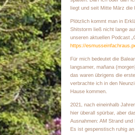
liegt und seit Mitte März d
Plötzlich kommt man in Erkl
Shitstorm ließ nicht lange a
unseren aktuellen Podcast „
https://esmusseinfachraus.
Für mich bedeutet die Bale
langsamer, mañana (morgen) 
das waren übrigens die erste
verbrachte ich in den Neunz
Hause kommen.
2021, nach eineinhalb Jahren
hier überall spürbar, aber d
Ausnahmen: AM Strand und I
Es ist gespenstisch ruhig a