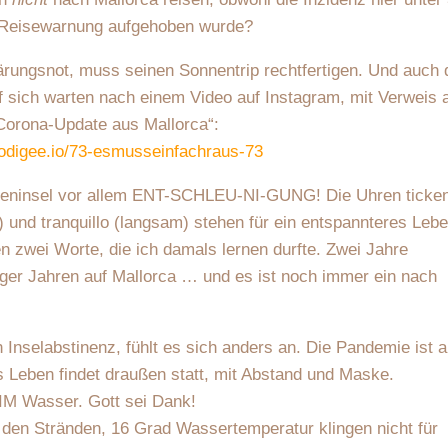
ie Reisewarnung aufgehoben wurde?
ärungsnot, muss seinen Sonnentrip rechtfertigen. Und auch 
uf sich warten nach einem Video auf Instagram, mit Verweis 
Corona-Update aus Mallorca“:
podigee.io/73-esmusseinfachraus-73
areninsel vor allem ENT-SCHLEU-NI-GUNG! Die Uhren ticke
und tranquillo (langsam) stehen für ein entspannteres Lebe
n zwei Worte, die ich damals lernen durfte. Zwei Jahre
iger Jahren auf Mallorca … und es ist noch immer ein nach
 Inselabstinenz, fühlt es sich anders an. Die Pandemie ist 
as Leben findet draußen statt, mit Abstand und Maske.
M Wasser. Gott sei Dank!
n den Stränden, 16 Grad Wassertemperatur klingen nicht für