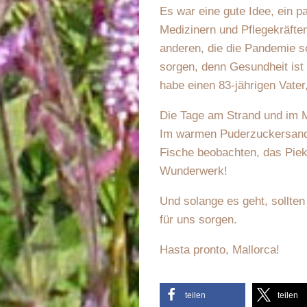
Es war eine gute Idee, ein pa
Medizinern und Pflegekräften
anderen, die die Pandemie so
sorgen, denn Gesundheit ist
habe einen 83-jährigen Vate
Die Tage am Strand und im M
Im warmen Puderzuckersand s
Fische beobachten, das Piek
Wunderwerk!
Und solange es geht, sollten
für uns sorgen.
Hasta pronto, Mallorca!
teilen
teilen