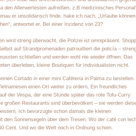
a den Allerwertesten aufreißen, z.B medizinisches Personal
enau er unsolidarisch finde, hake ich nach. „Urlaube können
en“, antwortet er. Bei einer Inzidenz von 23?
n wird streng überwacht, die Polizei ist omnipräsent. Shop
elbst auf Strandpromenaden patrouilliert die policía – stren
n mussten schließen und werden wohl nie wieder öffnen. Das
ten überleben, kleine Boutiquen für Individualisten nicht.
einen Cortado in einer mini Caféteria in Palma zu bestellen.
tnamesen einen Ort weiter zu ordern. Ein freundliches
uf der Vespa, der eine Stunde später das rote Tofu-Curry
 Die großen Restaurants sind überbevölkert – sie werden dies
eistern. Ich bevorzugte schon damals die kleinen
it den Sonnensegeln über dem Tresen. Wo der café con lec
60 Cent. Und wo die Welt noch in Ordnung schien.