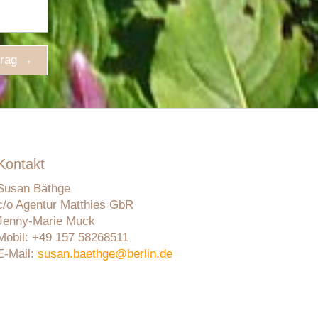
trag
→
Kontakt
Susan Bäthge
c/o Agentur Matthies GbR
Jenny-Marie Muck
Mobil: +49 157 58268511
E-Mail:
susan.baethge@berlin.de