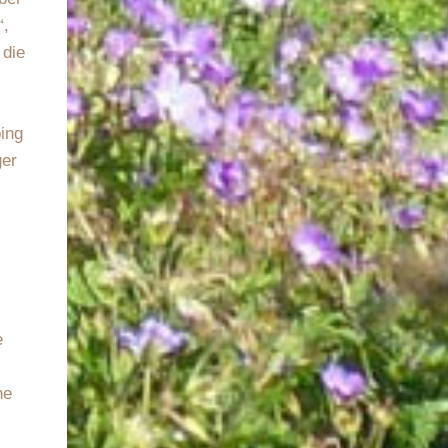
“,
 die
ping
ger
e
he