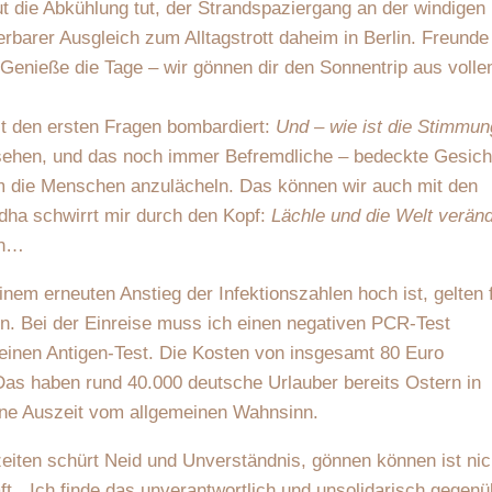
t die Abkühlung tut, der Strandspaziergang an der windigen
rbarer Ausgleich zum Alltagstrott daheim in Berlin. Freunde
„Genieße die Tage – wir gönnen dir den Sonnentrip aus voll
t den ersten Fragen bombardiert:
Und – wie ist die Stimmun
 sehen, und das noch immer Befremdliche – bedeckte Gesich
 die Menschen anzulächeln. Das können wir auch mit den
ddha schwirrt mir durch den Kopf:
Lächle und die Welt veränd
in…
inem erneuten Anstieg der Infektionszahlen hoch ist, gelten 
en. Bei der Einreise muss ich einen negativen PCR-Test
 einen Antigen-Test. Die Kosten von insgesamt 80 Euro
as haben rund 40.000 deutsche Urlauber bereits Ostern in
ine Auszeit vom allgemeinen Wahnsinn.
iten schürt Neid und Unverständnis, gönnen können ist nic
t. „Ich finde das unverantwortlich und unsolidarisch gegenü