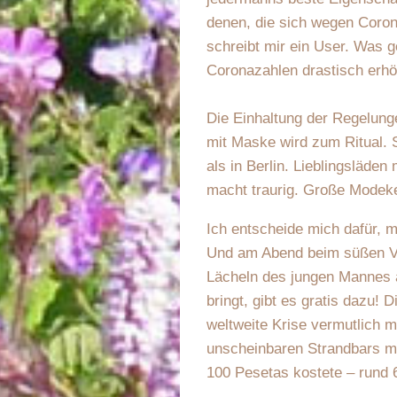
denen, die sich wegen Coron
schreibt mir ein User. Was g
Coronazahlen drastisch erhöh
Die Einhaltung der Regelunge
mit Maske wird zum Ritual. S
als in Berlin. Lieblingsläde
macht traurig. Große Modeket
Ich entscheide mich dafür, m
Und am Abend beim süßen Vie
Lächeln des jungen Mannes a
bringt, gibt es gratis dazu!
weltweite Krise vermutlich m
unscheinbaren Strandbars m
100 Pesetas kostete – rund 