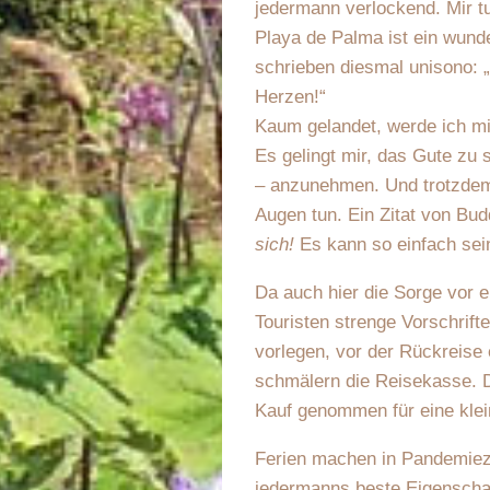
jedermann verlockend. Mir tu
Playa de Palma ist ein wunde
schrieben diesmal unisono: 
Herzen!“
Kaum gelandet, werde ich mi
Es gelingt mir, das Gute zu
– anzunehmen. Und trotzdem
Augen tun. Ein Zitat von Bu
sich!
Es kann so einfach se
Da auch hier die Sorge vor e
Touristen strenge Vorschrift
vorlegen, vor der Rückreise
schmälern die Reisekasse. D
Kauf genommen für eine kle
Ferien machen in Pandemieze
jedermanns beste Eigenschaf