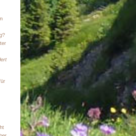
em
g
?
ter
ert
für
ht
ber