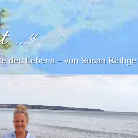
t …«
tte des Lebens – von Susan Bäthge