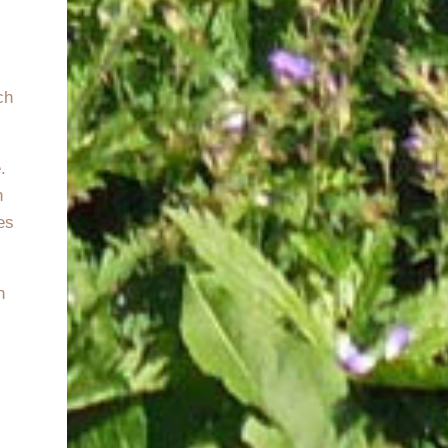
ch
.
n
es
h