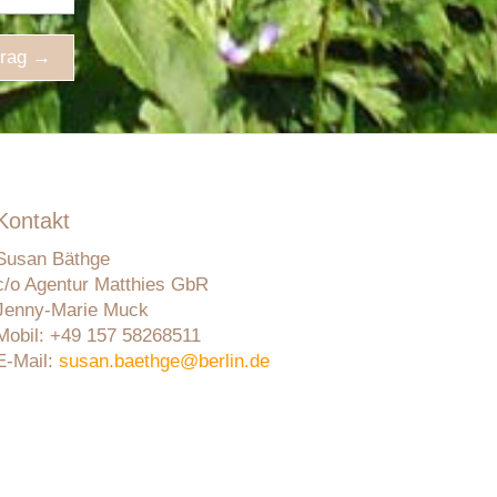
trag
→
Kontakt
Susan Bäthge
c/o Agentur Matthies GbR
Jenny-Marie Muck
Mobil: +49 157 58268511
E-Mail:
susan.baethge@berlin.de