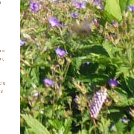
m
und
n,
die
ss