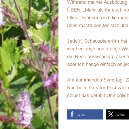
Während meiner Ausbildung z
ÜBEN. „Mehr als ihr euch vo
Oliver Brünner, und die müs
üben macht den Meister und 
Jede(r) Schauspieler(in) hat
wochenlange und stetige Wie
die Rede auswendig präsentie
aber ich hänge einfach an j
Am kommenden Samstag, 22. J
Kür, beim Greator Festival i
selbst das gefühlt Unmöglic
teilen
teilen