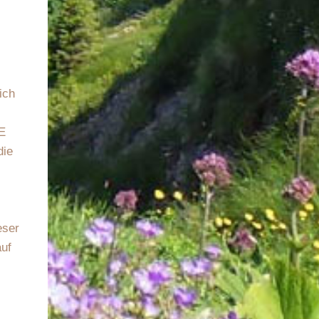
ich
KE
die
eser
auf