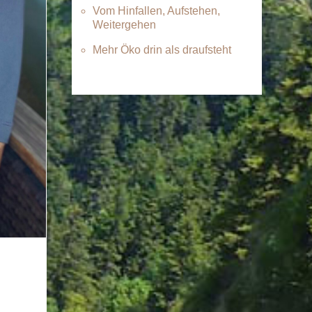
Vom Hinfallen, Aufstehen,
Weitergehen
Mehr Öko drin als draufsteht