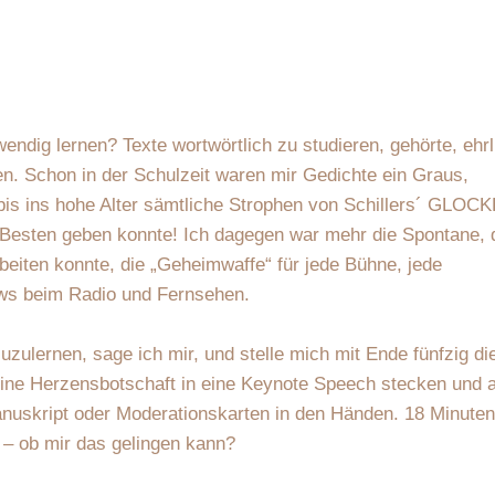
wendig lernen? Texte wortwörtlich zu studieren, gehörte, ehrl
en. Schon in der Schulzeit waren mir Gedichte ein Graus,
bis ins hohe Alter sämtliche Strophen von Schillers´ GLOC
 Besten geben konnte! Ich dagegen war mehr die Spontane, 
beiten konnte, die „Geheimwaffe“ für jede Bühne, jede
ews beim Radio und Fernsehen.
zuzulernen, sage ich mir, und stelle mich mit Ende fünfzig di
eine Herzensbotschaft in eine Keynote Speech stecken und 
nuskript oder Moderationskarten in den Händen. 18 Minuten
n – ob mir das gelingen kann?