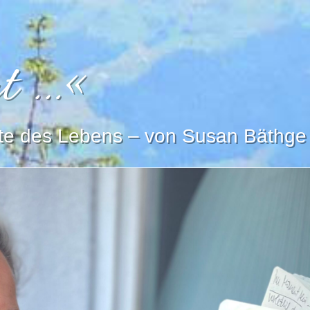
t …«
tte des Lebens – von Susan Bäthge