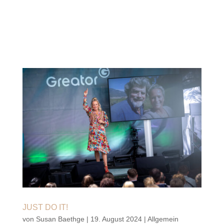
JUST DO IT!
von
Susan Baethge
|
19. August 2024
|
Allgemein