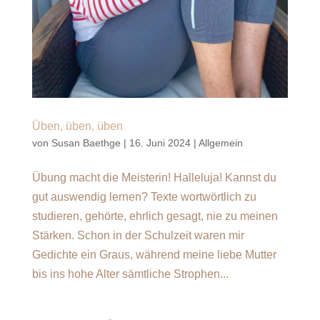
Üben, üben, üben
von
Susan Baethge
|
16. Juni 2024
|
Allgemein
Übung macht die Meisterin! Halleluja! Kannst du
gut auswendig lernen? Texte wortwörtlich zu
studieren, gehörte, ehrlich gesagt, nie zu meinen
Stärken. Schon in der Schulzeit waren mir
Gedichte ein Graus, während meine liebe Mutter
bis ins hohe Alter sämtliche Strophen...