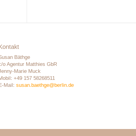
Kontakt
Susan Bäthge
c/o Agentur Matthies GbR
Jenny-Marie Muck
Mobil: +49 157 58268511
E-Mail:
susan.baethge@berlin.de