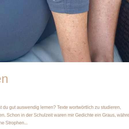
en
t du gut auswendig lernen? Texte wortwörtlich zu studieren,
ken. Schon in der Schulzeit waren mir Gedichte ein Graus, währ
he Strophen...