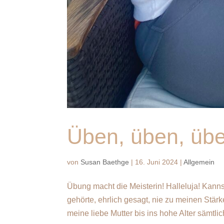
Üben, üben, üb
von
Susan Baethge
|
16. Juni 2024
|
Allgemein
Übung macht die Meisterin! Halleluja! Kanns
gehörte, ehrlich gesagt, nie zu meinen Stär
meine liebe Mutter bis ins hohe Alter sämtlic