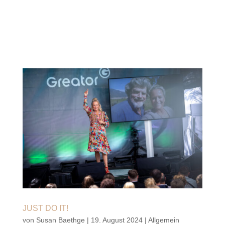
JUST DO IT!
von
Susan Baethge
|
19. August 2024
|
Allgemein