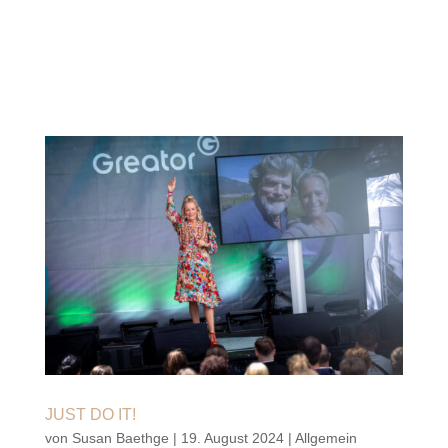
JUST DO IT!
von
Susan Baethge
|
19. August 2024
|
Allgemein