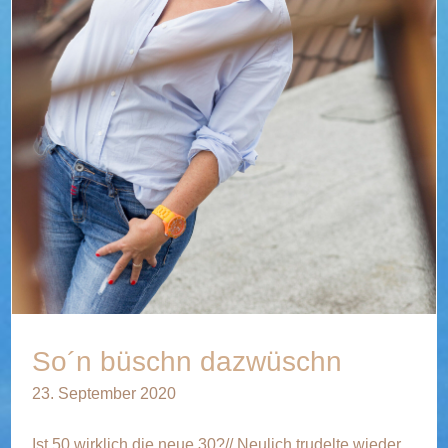
So´n büschn dazwüschn
23. September 2020
Ist 50 wirklich die neue 30?// Neulich trudelte wieder